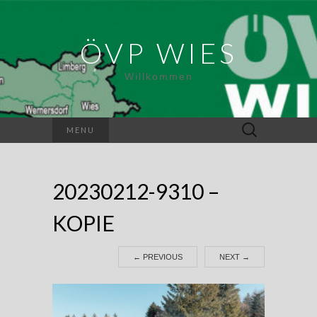
ÖVP WIES
Willkommen
Suchen
MENU
nach:
20230212-9310 –
KOPIE
←
PREVIOUS
NEXT
→