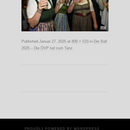
Published
Januar 27, 2025
at
800 × 533
in
Der Ball
2025 – Die ÖVP lud zum Tanz
.
PROUDLY POWERED BY
WORDPRESS
·