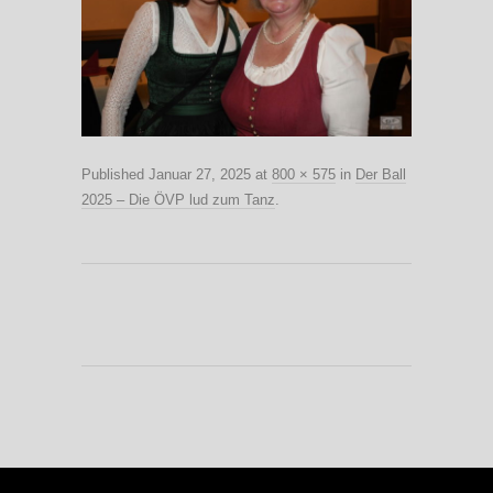
Published
Januar 27, 2025
at
800 × 575
in
Der Ball
2025 – Die ÖVP lud zum Tanz
.