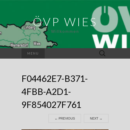
ÖVP WIES
Willkommen
Suchen
MENU
nach:
F04462E7-B371-
4FBB-A2D1-
9F854027F761
←
PREVIOUS
NEXT
→