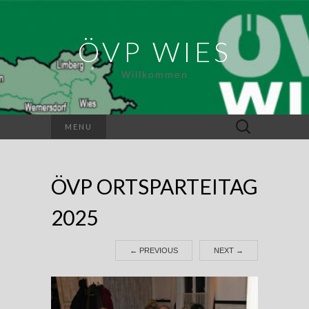
ÖVP WIES
Willkommen
Suchen
MENU
nach:
ÖVP ORTSPARTEITAG
2025
←
PREVIOUS
NEXT
→