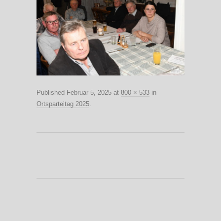
Published
Februar 5, 2025
at
800 × 533
in
Ortsparteitag 2025
.